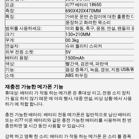
요금:
리?? 배터리 18650
측정:
690X420X470MM
특징:
가벼운 운반 손잡이에 대한 훌륭한 디
웅장하고 화려한 목소리
범위를 사용하세요:
야외 활동, 축구, 응원, 연설, 팬들의 응
크기:
130×210MM
무게:
00.3kg
연설자:
슈퍼 퀄리티 스피커
외부 전원 소켓:
5V
배터리 용량:
1500mAh
색상:
빨간색, 검은색, 파란색
기능:
음성 증폭기, 녹음, 경보, 지원 USB/BT
소재:
ABS 하우징
재충전 가능한 메가폰 기능
휴대성: 배터리 가 작동 하는 메가폰 은 휴대성 이고, 전원 소지 장치
가 필요 하지 않기 때문 에 야외 행사, 대중 연설, 비상 상황 에서 사용
하기 에 적합 합니다.
충전 가능한 배터리: 배터리 전동 메가폰은 일반적으로 납산 배터리
또는 리?? 이온 배터리와 같은 충전 가능한 배터리를 사용하며 한 번
충전하면 몇 시간 동안 사용할 수 있습니다.
강력 하고 명확 한 소리: 배터리 가 작동 하는 메가폰 은 소리 를 증폭