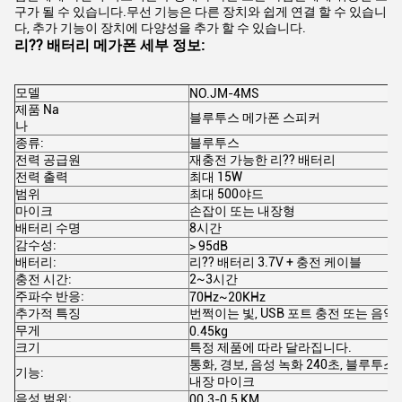
구가 될 수 있습니다.무선 기능은 다른 장치와 쉽게 연결 할 수 있습니
다, 추가 기능이 장치에 다양성을 추가 할 수 있습니다.
리?? 배터리 메가폰 세부 정보:
모델
NO.JM-4MS
제품 Na
블루투스 메가폰 스피커
나
종류:
블루투스
전력 공급원
재충전 가능한 리?? 배터리
전력 출력
최대 15W
범위
최대 500야드
마이크
손잡이 또는 내장형
배터리 수명
8시간
감수성:
> 95dB
배터리:
리?? 배터리 3.7V + 충전 케이블
충전 시간:
2~3시간
주파수 반응:
70Hz~20KHz
추가적 특징
번쩍이는 빛, USB 포트 충전 또는 음악 
무게
0.45kg
크기
특정 제품에 따라 달라집니다.
통화, 경보, 음성 녹화 240초, 블루투스, 
기능:
내장 마이크
음성 범위:
00.3-0.5 KM