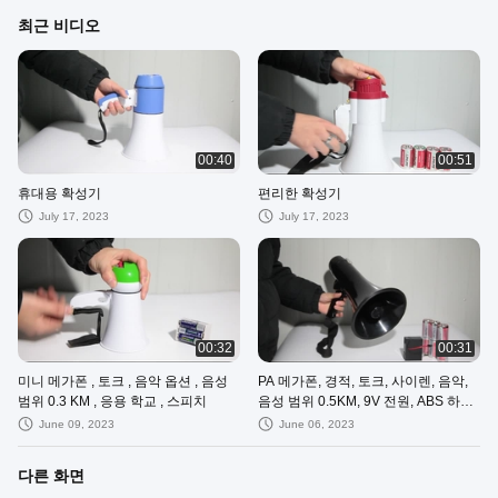
최근 비디오
00:40
00:51
휴대용 확성기
편리한 확성기
July 17, 2023
July 17, 2023
00:32
00:31
미니 메가폰 , 토크 , 음악 옵션 , 음성
PA 메가폰, 경적, 토크, 사이렌, 음악,
범위 0.3 KM , 응용 학교 , 스피치
음성 범위 0.5KM, 9V 전원, ABS 하우
징
June 09, 2023
June 06, 2023
다른 화면