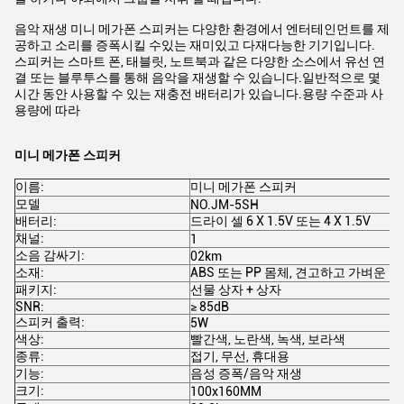
음악 재생 미니 메가폰 스피커는 다양한 환경에서 엔터테인먼트를 제
공하고 소리를 증폭시킬 수있는 재미있고 다재다능한 기기입니다.
스피커는 스마트 폰, 태블릿, 노트북과 같은 다양한 소스에서 유선 연
결 또는 블루투스를 통해 음악을 재생할 수 있습니다.일반적으로 몇
시간 동안 사용할 수 있는 재충전 배터리가 있습니다.용량 수준과 사
용량에 따라
미니 메가폰 스피커
이름:
미니 메가폰 스피커
모델
NO.JM-5SH
배터리:
드라이 셀 6 X 1.5V 또는 4 X 1.5V
채널:
1
소음 감싸기:
02km
소재:
ABS 또는 PP 몸체, 견고하고 가벼운
패키지:
선물 상자 + 상자
SNR:
≥ 85dB
스피커 출력:
5W
색상:
빨간색, 노란색, 녹색, 보라색
종류:
접기, 무선, 휴대용
기능:
음성 증폭/음악 재생
크기:
100x160MM