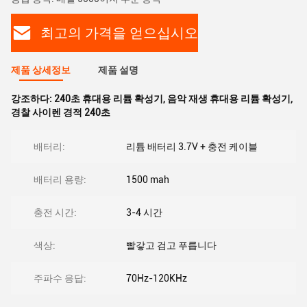
최고의 가격을 얻으십시오
제품 상세정보
제품 설명
강조하다:
240초 휴대용 리튬 확성기
,
음악 재생 휴대용 리튬 확성기
,
경찰 사이렌 경적 240초
배터리:
리튬 배터리 3.7V + 충전 케이블
배터리 용량:
1500 mah
충전 시간:
3-4 시간
색상:
빨갛고 검고 푸릅니다
주파수 응답:
70Hz-120KHz