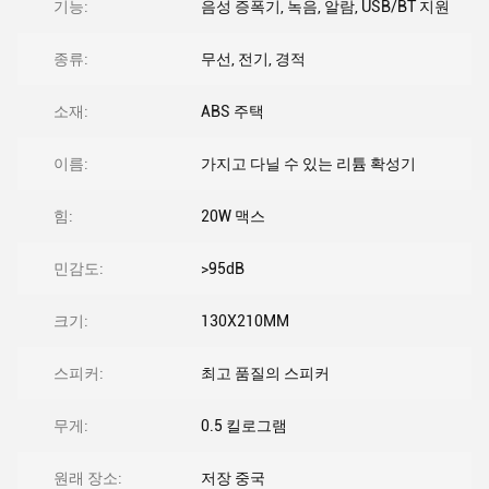
기능:
음성 증폭기, 녹음, 알람, USB/BT 지원
종류:
무선, 전기, 경적
소재:
ABS 주택
이름:
가지고 다닐 수 있는 리튬 확성기
힘:
20W 맥스
민감도:
>95dB
크기:
130X210MM
스피커:
최고 품질의 스피커
무게:
0.5 킬로그램
원래 장소:
저장 중국