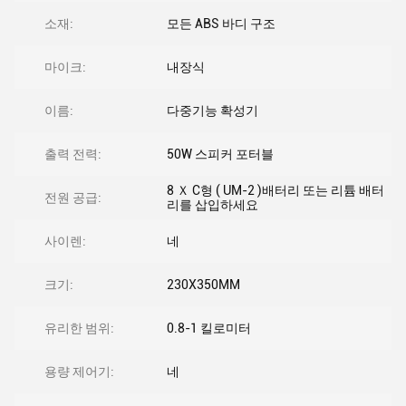
소재:
모든 ABS 바디 구조
마이크:
내장식
이름:
다중기능 확성기
출력 전력:
50W 스피커 포터블
8 Ｘ C형 ( UM-2 )배터리 또는 리튬 배터
전원 공급:
리를 삽입하세요
사이렌:
네
크기:
230X350MM
유리한 범위:
0.8-1 킬로미터
용량 제어기:
네