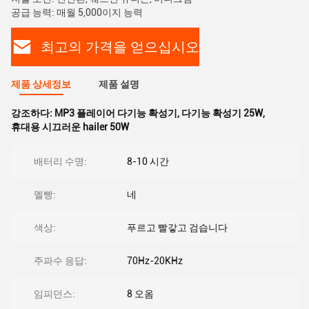
공급 능력: 매월 5,000이지 능력
최고의 가격을 얻으십시오
제품 상세정보
제품 설명
강조하다:
MP3 플레이어 다기능 확성기
,
다기능 확성기 25W
,
휴대용 시끄러운 hailer 50W
배터리 수명:
8-10 시간
멜빵:
네
색상:
푸르고 빨갛고 검습니다
주파수 응답:
70Hz-20KHz
임피던스:
8 오옴